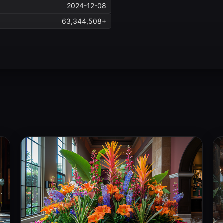
2024-12-08
u 24, 7 giorni su 7
: il nostro cordiale
63,344,508+
 aiutarti ogni volta che ne hai
 Spin oggi e dai inizio ai giochi!
🔥
ada verso la fortuna! Buona fortuna!